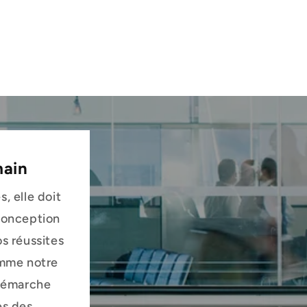
main
, elle doit
 conception
s réussites
omme notre
 démarche
es des