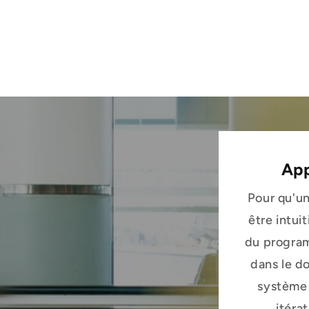
App
Pour qu'un
être intui
du program
dans le d
système 
itéra