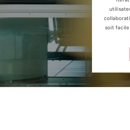
utilisat
collaborat
soit facil