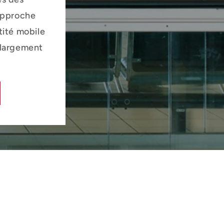
 approche
tité mobile
t largement